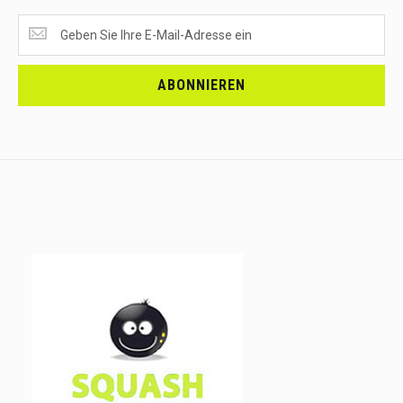
SUPERANGEBOTE
EMPFANGEN?
<br>MELDE
DICH
ABONNIEREN
AN.....