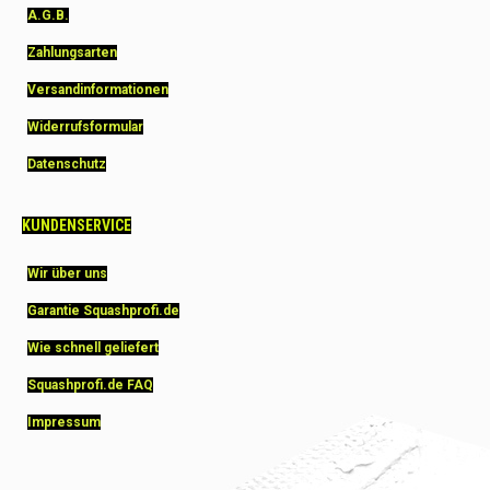
A.G.B.
Zahlungsarten
Versandinformationen
Widerrufsformular
Datenschutz
KUNDENSERVICE
Wir über uns
Garantie Squashprofi.de
Wie schnell geliefert
Squashprofi.de FAQ
Impressum