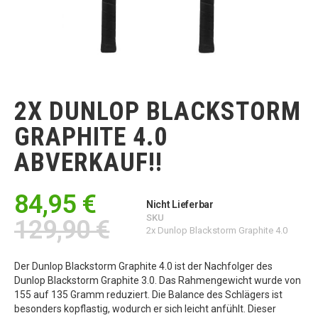
Zum
Anfang
der
2X DUNLOP BLACKSTORM
Bildgalerie
springen
GRAPHITE 4.0
ABVERKAUF!!
84,95 €
Nicht Lieferbar
SKU
129,90 €
2x Dunlop Blackstorm Graphite 4.0
Der Dunlop Blackstorm Graphite 4.0 ist der Nachfolger des
Dunlop Blackstorm Graphite 3.0. Das Rahmengewicht wurde von
155 auf 135 Gramm reduziert. Die Balance des Schlägers ist
besonders kopflastig, wodurch er sich leicht anfühlt. Dieser