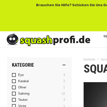
Brauchen Sie Hilfe? Schicken Sie Uns Gerne Eine
SQ
Startseite
Squ
SQU
KATEGORIE
Artikel
Eye
3
Artikel
Karakal
2
Artikel
Oliver
1
Artikel
Salming
12
Artikel
Teuton
3
Artikel
Victor
1