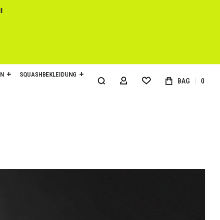
l
EN
SQUASHBEKLEIDUNG
BAG
0
MY ACCOUNT