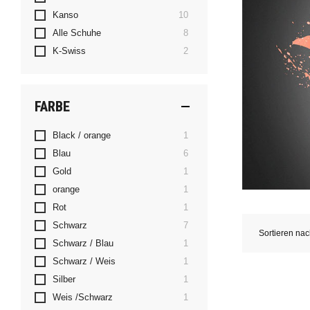
Artikel
Kanso
10
Artikel
Alle Schuhe
8
Artikel
K-Swiss
2
FARBE
Artikel
Black / orange
1
Artikel
Blau
6
Artikel
Gold
1
Artikel
orange
1
Artikel
Rot
1
Artikel
Schwarz
7
Sortieren na
Artikel
Schwarz / Blau
1
Artikel
Schwarz / Weis
1
Artikel
Silber
1
Artikel
Weis /Schwarz
1