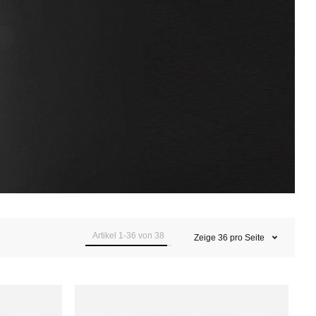
Artikel
1
-
36
von
38
Zeige
36
pro Seite