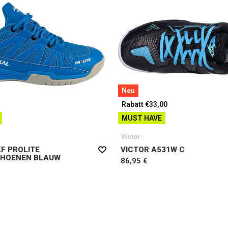
Neu
Rabatt €33,00
MUST HAVE
Victor
F PROLITE
VICTOR A531W C
HOENEN BLAUW
86,95 €