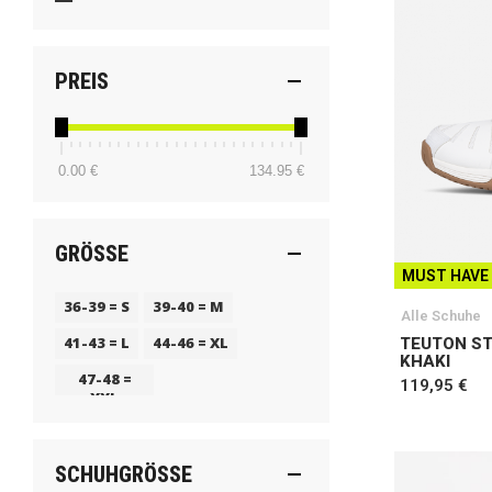
PREIS
0.00 €
134.95 €
GRÖSSE
MUST HAVE
36-39 = S
39-40 = M
Alle Schuhe
41-43 = L
44-46 = XL
TEUTON S
KHAKI
47-48 =
119,95 €
XXL
SCHUHGRÖSSE