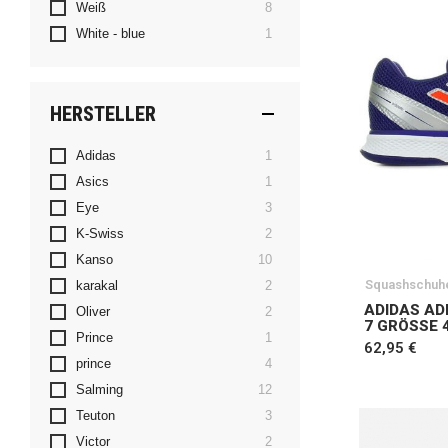
Artikel
Weiß
8
Artikel
White - blue
1
HERSTELLER
Artikel
Adidas
1
Artikel
Asics
1
Artikel
Eye
3
Artikel
K-Swiss
2
Artikel
Kanso
10
Squashschuh
Artikel
karakal
2
ADIDAS AD
Artikel
Oliver
2
7 GRÖSSE 
Artikel
Prince
1
62,95 €
Artikel
prince
4
Artikel
Salming
12
Artikel
Teuton
3
Artikel
Victor
2