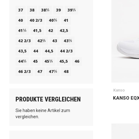
37
38
38⅔
39
39⅓
40
40 2/3
40⅔
41
41⅓
41,5
42
42,5
42 2/3
42⅔
43
43⅓
43,5
44
44,5
44 2/3
44⅔
45
45⅓
45,5
46
46 2/3
47
47⅓
48
Kanso
KANSO EQX
PRODUKTE VERGLEICHEN
Sie haben keine Artikel zum
vergleichen.