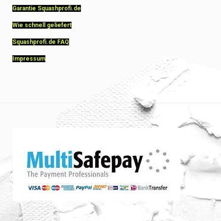
Garantie Squashprofi.de
Wie schnell geliefert
Squashprofi.de FAQ
Impressum