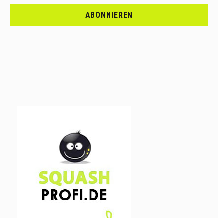
<br>MELDE
DICH
ABONNIEREN
AN.....