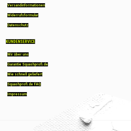
Versandinformationen
Widerrufsformular
Datenschutz
KUNDENSERVICE
Wir über uns
Garantie Squashprofi.de
Wie schnell geliefert
Squashprofi.de FAQ
Impressum