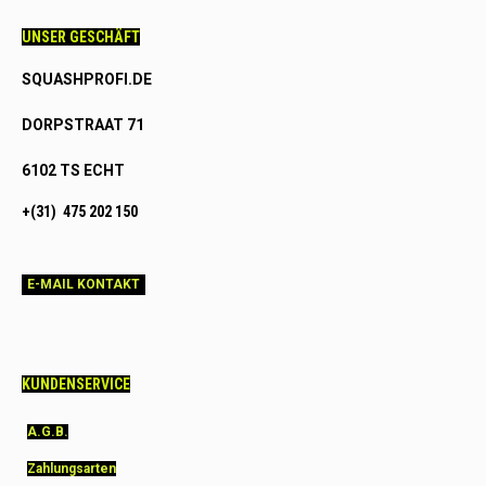
UNSER GESCHÄFT
SQUASHPROFI.DE
DORPSTRAAT 71
6102 TS ECHT
+(31) 475 202 150
E-MAIL KONTAKT
KUNDENSERVICE
A.G.B.
Zahlungsarten