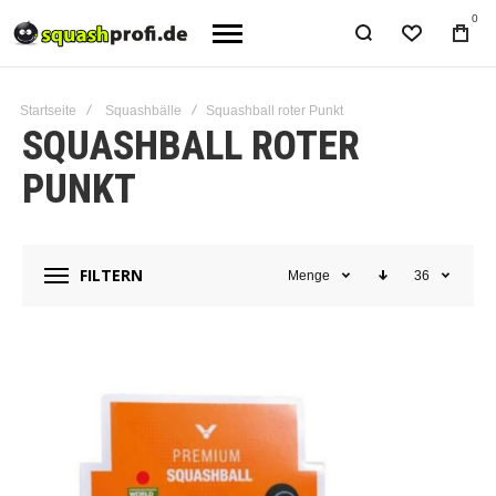
0
Startseite
Squashbälle
Squashball roter Punkt
SQUASHBALL ROTER
PUNKT
FILTERN
Menge
36