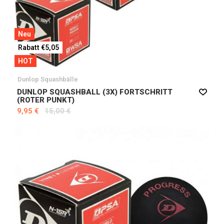
Neu
Rabatt €5,05
HOT
Dunlop Squashbälle
DUNLOP SQUASHBALL (3X) FORTSCHRITT
(ROTER PUNKT)
9,95 €
15,00 €