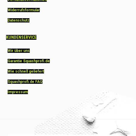
Widerrufsformular
Datenschutz
KUNDENSERVICE
Wir über uns
Garantie Squashprofi.de
Wie schnell geliefert
Squashprofi.de FAQ
Impressum