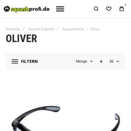
0
Startseite
Squash Zubehör
Squashbrillen
Oliver
OLIVER
FILTERN
Menge
36