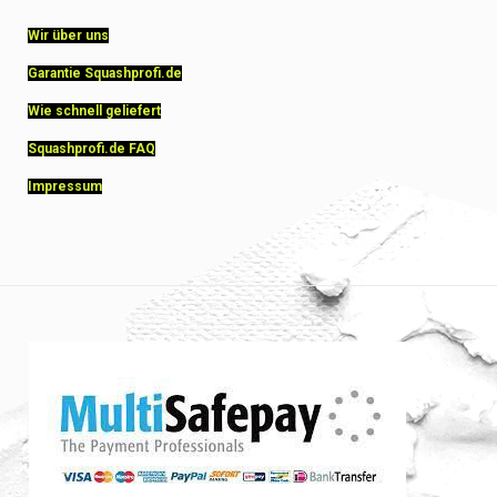
Wir über uns
Garantie Squashprofi.de
Wie schnell geliefert
Squashprofi.de FAQ
Impressum