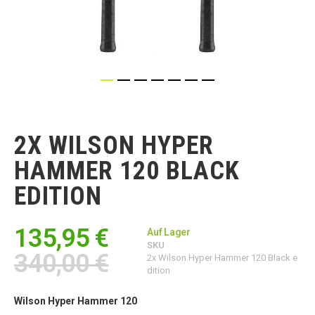
Zum
Anfang
der
2X WILSON HYPER
Bildgalerie
springen
HAMMER 120 BLACK
EDITION
135,95 €
Auf Lager
SKU
340,00 €
2x Wilson Hyper Hammer 120 Black e
dition
Wilson Hyper Hammer 120