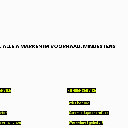
 ALLE A MARKEN IM VOORRAAD. MINDESTENS
ERVICE
KUNDENSERVICE
Wir über uns
arten
Garantie Squashprofi.de
nformationen
Wie schnell geliefert