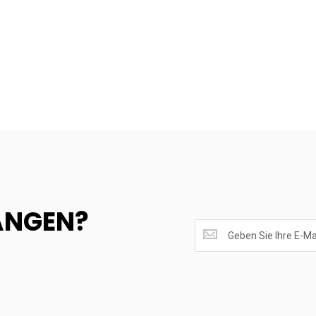
ANGEN?
SUPERANGEBOTE
EMPFANGEN?
<br>MELDE
DICH
AN.....