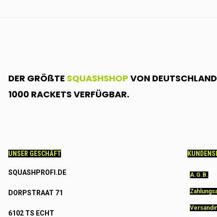
DER GRÖßTE
SQUASHSHOP
VON DEUTSCHLAND.
1000 RACKETS VERFÜGBAR.
UNSER GESCHÄFT
KUNDENS
SQUASHPROFI.DE
A.G.B.
Zahlungs
DORPSTRAAT 71
Versandi
6102 TS ECHT