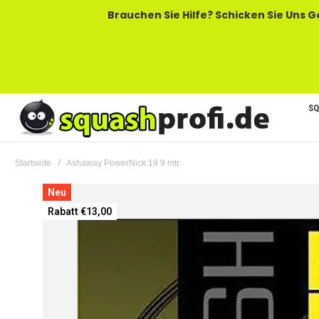
Brauchen Sie Hilfe? Schicken Sie Uns Gerne Eine
SQ
Startseite
Ashaway PowerNick 19 9 mtr.
Zum
Neu
Ende
Rabatt €13,00
der
Bildgalerie
springen