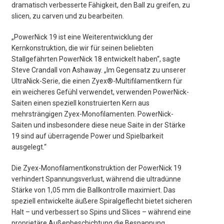
dramatisch verbesserte Fähigkeit, den Ball zu greifen, zu
slicen, zu carven und zu bearbeiten.
„PowerNick 19 ist eine Weiterentwicklung der
Kernkonstruktion, die wir für seinen beliebten
Stallgefährten PowerNick 18 entwickelt haben“, sagte
Steve Crandall von Ashaway. „Im Gegensatz zu unserer
UltraNick-Serie, die einen Zyex®-Multifilamentkern für
ein weicheres Gefühl verwendet, verwenden PowerNick-
Saiten einen speziell konstruierten Kern aus
mehrsträngigen Zyex-Monofilamenten. PowerNick-
Saiten und insbesondere diese neue Saite in der Stärke
19 sind auf überragende Power und Spielbarkeit
ausgelegt.“
Die Zyex-Monofilamentkonstruktion der PowerNick 19
verhindert Spannungsverlust, während die ultradünne
Stärke von 1,05 mm die Ballkontrolle maximiert. Das
speziell entwickelte äußere Spiralgeflecht bietet sicheren
Halt – und verbessert so Spins und Slices – während eine
proprietäre Außenbeschichtung die Bespannung