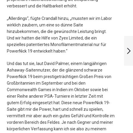
verbessert und die Haltbarkeit erhöht.
„Allerdings“, fügte Crandall hinzu, „mussten wir im Labor
wirklich zaubern, um eine so dünne Saite
hinzubekommen, die die gewünschte Leistung bringt.
ASHAWAY
Und wir hatten die Hilfe von Zyex Limited, die ein
SUPERNICK XL
spezielles patentiertes Monofilamentmaterial nur für
MICRO 9 MTR.
PowerNick 19 entwickelt haben.“
Und das tut sie, laut David Palmer, einem langjährigen
WEITER
Ashaway-Saitennutzer, der die glänzend schwarze
PowerNick 19 beim prestigeträchtigen Großen Preis von
Großbritannien im September und bei den
Commonwealth Games in Indien im Oktober sowie bei
einer Reihe anderer PSA-Turniere in letzter Zeit mit
gutem Erfolg eingesetzt hat. Diese neue PowerNick 19-
Saite gibt mir die Power, hart und schnell zu spielen,
vermittelt mir aber auch ein gutes Gefühl und Kontrolle im
vorderen Bereich des Feldes. Je nach Gegner und meiner
körperlichen Verfassung kann ich sie also zu meinem