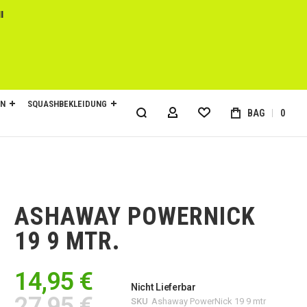
l
EN
SQUASHBEKLEIDUNG
BAG
0
MY ACCOUNT
ASHAWAY POWERNICK
19 9 MTR.
14,95 €
Nicht Lieferbar
27,95 €
SKU
Ashaway PowerNick 19 9 mtr