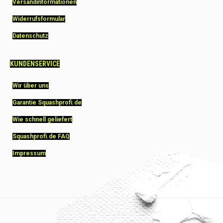
Versandinformationen
Widerrufsformular
Datenschutz
KUNDENSERVICE
Wir über uns
Garantie Squashprofi.de
Wie schnell geliefert
Squashprofi.de FAQ
Impressum