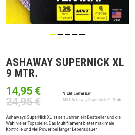
Zum
Anfang
der
ASHAWAY SUPERNICK XL
Bildgalerie
springen
9 MTR.
14,95 €
Nicht Lieferbar
24,95 €
SKU
Ashaway SuperNick XL 9 mtr.
Ashaways SuperNick XL ist seit Jahren ein Bestseller und die
Wahl vieler Topspieler. Das Multifilament bietet maximale
Kontrolle und viel Power bei langer Lebensdauer.