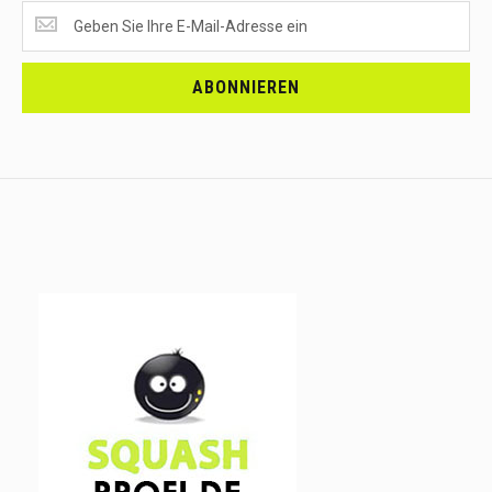
SUPERANGEBOTE
EMPFANGEN?
<br>MELDE
DICH
ABONNIEREN
AN.....