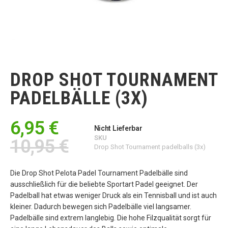
Zum
Anfang
der
DROP SHOT TOURNAMENT
Bildgalerie
springen
PADELBÄLLE (3X)
6,95 €
Nicht Lieferbar
SKU
10,95 €
Drop Shot Tournament padelballs (3x)
Die Drop Shot Pelota Padel Tournament Padelbälle sind
ausschließlich für die beliebte Sportart Padel geeignet. Der
Padelball hat etwas weniger Druck als ein Tennisball und ist auch
kleiner. Dadurch bewegen sich Padelbälle viel langsamer.
Padelbälle sind extrem langlebig. Die hohe Filzqualität sorgt für