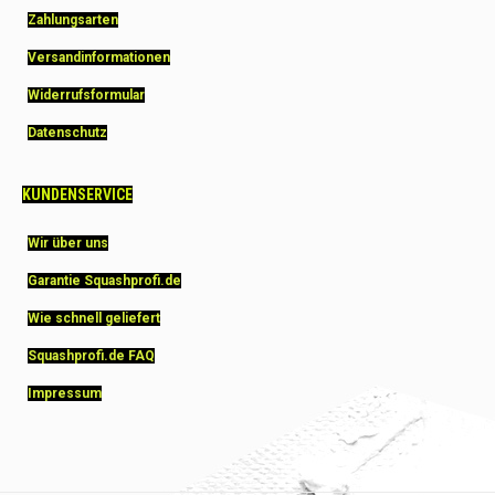
Zahlungsarten
Versandinformationen
Widerrufsformular
Datenschutz
KUNDENSERVICE
Wir über uns
Garantie Squashprofi.de
Wie schnell geliefert
Squashprofi.de FAQ
Impressum