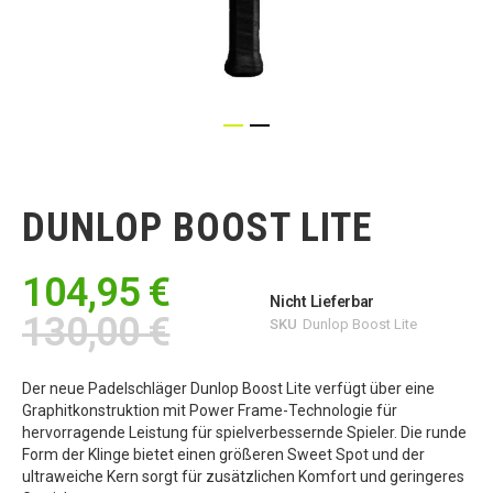
Zum
Anfang
der
DUNLOP BOOST LITE
Bildgalerie
springen
104,95 €
Nicht Lieferbar
130,00 €
SKU
Dunlop Boost Lite
Der neue Padelschläger Dunlop Boost Lite verfügt über eine
Graphitkonstruktion mit Power Frame-Technologie für
hervorragende Leistung für spielverbessernde Spieler. Die runde
Form der Klinge bietet einen größeren Sweet Spot und der
ultraweiche Kern sorgt für zusätzlichen Komfort und geringeres