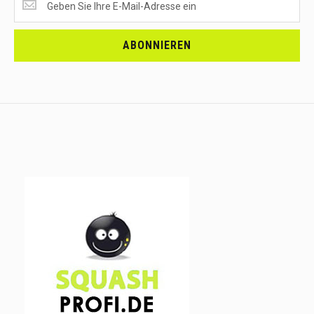
EMPFANGEN?
<br>MELDE
DICH
ABONNIEREN
AN.....