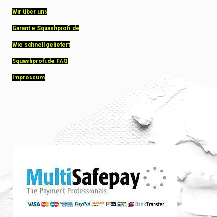
Wir über uns
Garantie Squashprofi.de
Wie schnell geliefert
Squashprofi.de FAQ
Impressum