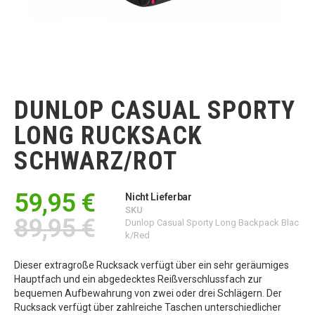
Zum
Anfang
der
DUNLOP CASUAL SPORTY
Bildgalerie
springen
LONG RUCKSACK
SCHWARZ/ROT
59,95 €
Nicht Lieferbar
SKU
89,95 €
Dunlop Casual Sporty Long Backpack Blac
k/Red
Dieser extragroße Rucksack verfügt über ein sehr geräumiges
Hauptfach und ein abgedecktes Reißverschlussfach zur
bequemen Aufbewahrung von zwei oder drei Schlägern. Der
Rucksack verfügt über zahlreiche Taschen unterschiedlicher