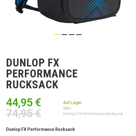
Zum
Anfang
der
DUNLOP FX
Bildgalerie
springen
PERFORMANCE
RUCKSACK
44,95 €
Auf Lager
SKU
74,95 €
Dunlop FX Performance Backpack
Dunlop FX Performance Rucksack