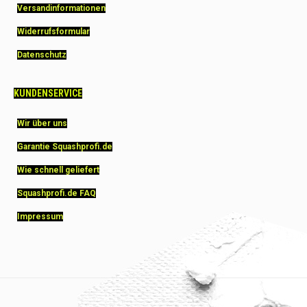
Versandinformationen
Widerrufsformular
Datenschutz
KUNDENSERVICE
Wir über uns
Garantie Squashprofi.de
Wie schnell geliefert
Squashprofi.de FAQ
Impressum