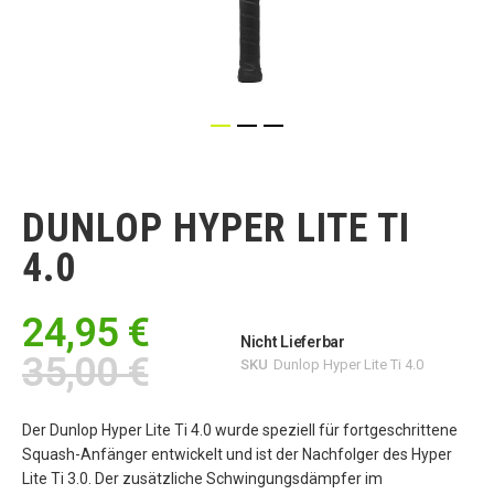
Zum
Anfang
der
DUNLOP HYPER LITE TI
Bildgalerie
springen
4.0
24,95 €
Nicht Lieferbar
35,00 €
SKU
Dunlop Hyper Lite Ti 4.0
Der Dunlop Hyper Lite Ti 4.0 wurde speziell für fortgeschrittene
Squash-Anfänger entwickelt und ist der Nachfolger des Hyper
Lite Ti 3.0. Der zusätzliche Schwingungsdämpfer im