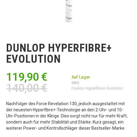
Zum
Anfang
der
DUNLOP HYPERFIBRE+
Bildgalerie
springen
EVOLUTION
119,90 €
Auf Lager
SKU
140,00 €
Dunlop Hyperfibre+ Evolution
Nachfolger des Force Revelation 130, jedoch ausgestattet mit
der neuesten Hyperfibre+-Technologie an den 2-Uhr- und 10-
Uhr-Positionen in der Klinge. Dies sorgt nicht nur für mehr Kraft,
sondern auch für mehr Stabilität und Stärke. Kurz gesagt, ein
weiterer Power- und Kontrollschläger dieser Bestseller-Marke.