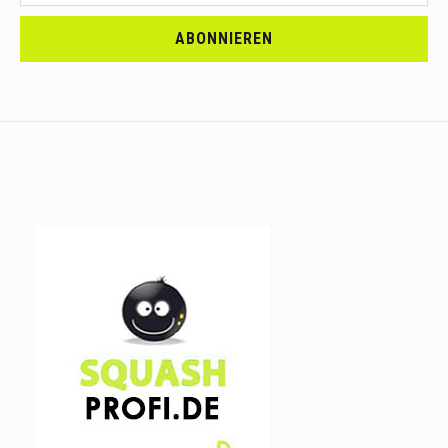
<br>MELDE
DICH
ABONNIEREN
AN.....