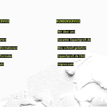
ERVICE
KUNDENSERVICE
Wir über uns
arten
Garantie Squashprofi.de
nformationen
Wie schnell geliefert
sformular
Squashprofi.de FAQ
utz
Impressum