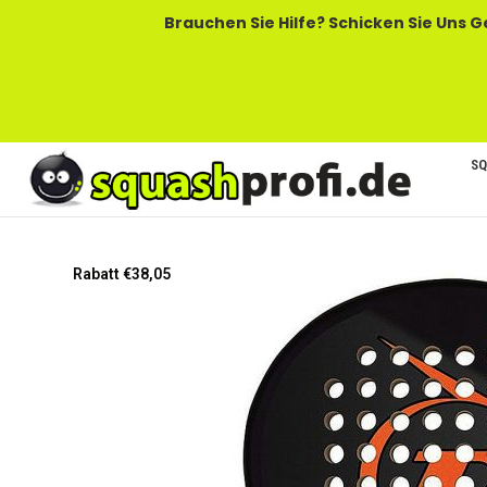
Brauchen Sie Hilfe? Schicken Sie Uns Gerne Eine
SQ
Zum
Rabatt €38,05
Ende
der
Bildgalerie
springen