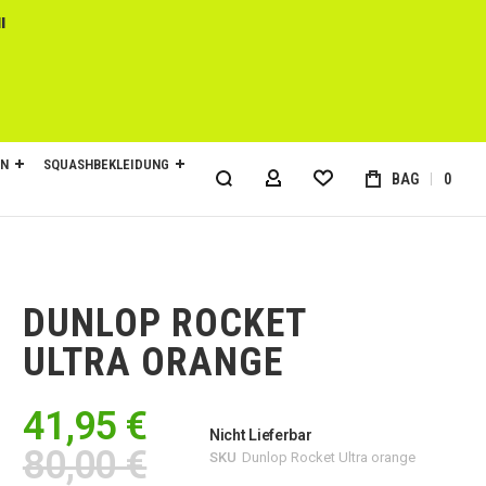
l
EN
SQUASHBEKLEIDUNG
BAG
0
MY ACCOUNT
DUNLOP ROCKET
ULTRA ORANGE
41,95 €
Nicht Lieferbar
80,00 €
SKU
Dunlop Rocket Ultra orange