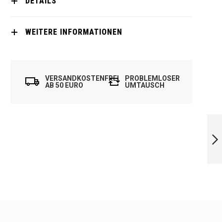
DETAILS
WEITERE INFORMATIONEN
VERSANDKOSTENFREI
PROBLEMLOSER
AB 50 EURO
UMTAUSCH
DUNLOP RAPID
CONTROL 3.0
WEITER