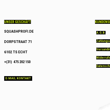
UNSER GESCHÄFT
KUNDENS
SQUASHPROFI.DE
A.G.B.
Zahlungs
DORPSTRAAT 71
Versandi
6102 TS ECHT
Widerruf
+(31) 475 202 150
Datensch
E-MAIL KONTAKT