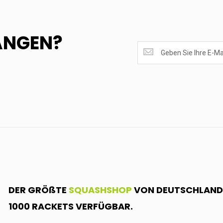
ANGEN?
SUPERANGEBOTE
EMPFANGEN?
<br>MELDE
DICH
AN.....
DER GRÖßTE
SQUASHSHOP
VON DEUTSCHLAND.
1000 RACKETS VERFÜGBAR.