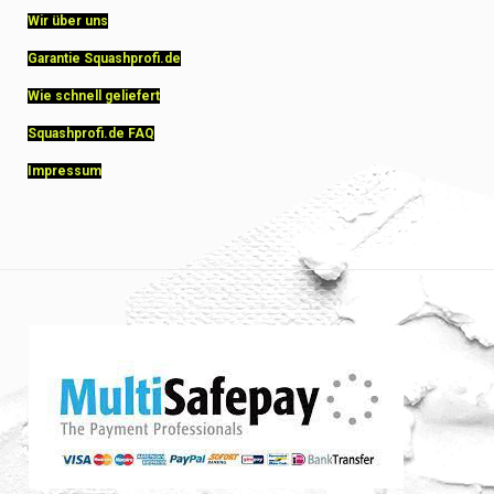
Wir über uns
Garantie Squashprofi.de
Wie schnell geliefert
Squashprofi.de FAQ
Impressum