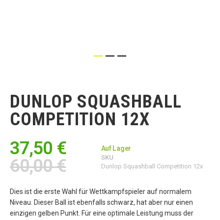
Zum
Anfang
der
DUNLOP SQUASHBALL
Bildgalerie
springen
COMPETITION 12X
37,50 €
Auf Lager
SKU
60,00 €
Dunlop Squashball Competition 12x
Dies ist die erste Wahl für Wettkampfspieler auf normalem
Niveau. Dieser Ball ist ebenfalls schwarz, hat aber nur einen
einzigen gelben Punkt. Für eine optimale Leistung muss der