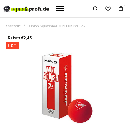
0
Startseite
Dunlop Squashball Mini Fun 3er Box
Zum
Rabatt €2,45
Ende
HOT
der
Bildgalerie
springen