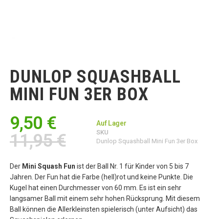
Zum
Anfang
der
DUNLOP SQUASHBALL
Bildgalerie
springen
MINI FUN 3ER BOX
9,50 €
Auf Lager
SKU
11,95 €
Dunlop Squashball Mini Fun 3er Box
Der
Mini Squash Fun
ist der Ball Nr. 1 für Kinder von 5 bis 7
Jahren. Der Fun hat die Farbe (hell)rot und keine Punkte. Die
Kugel hat einen Durchmesser von 60 mm. Es ist ein sehr
langsamer Ball mit einem sehr hohen Rücksprung. Mit diesem
Ball können die Allerkleinsten spielerisch (unter Aufsicht) das