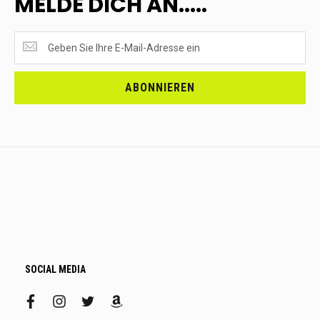
MELDE DICH AN.....
SUPERANGEBOTE
EMPFANGEN?
<br>MELDE
DICH
ABONNIEREN
AN.....
SOCIAL MEDIA
facebook
instagram
twitter
amazon