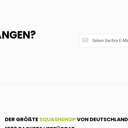
ANGEN?
SUPERANGEBOTE
EMPFANGEN?
<br>MELDE
DICH
AN.....
DER GRÖßTE
SQUASHSHOP
VON DEUTSCHLAND.