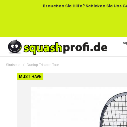
Brauchen Sie Hilfe? Schicken Sie Uns Gerne Eine
SQ
Startseite
Dunlop Tristorm Tour
Zum
MUST HAVE
Ende
der
Bildgalerie
springen