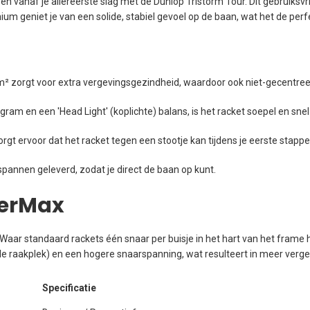
n vanaf je allereerste slag met de Dunlop Tristorm Tour. Dit gebruiksv
m geniet je van een solide, stabiel gevoel op de baan, wat het de perf
m² zorgt voor extra vergevingsgezindheid, waardoor ook niet-gecentr
ram en een 'Head Light' (koplichte) balans, is het racket soepel en snel
t ervoor dat het racket tegen een stootje kan tijdens je eerste stappe
pannen geleverd, zodat je direct de baan op kunt.
werMax
 Waar standaard rackets één snaar per buisje in het hart van het fram
le raakplek) en een hogere snaarspanning, wat resulteert in meer verge
Specificatie