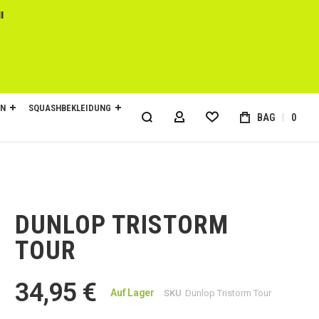
l
EN
SQUASHBEKLEIDUNG
BAG
0
MY ACCOUNT
DUNLOP TRISTORM
TOUR
34,95 €
Auf Lager
SKU
Dunlop Tristorm Tour