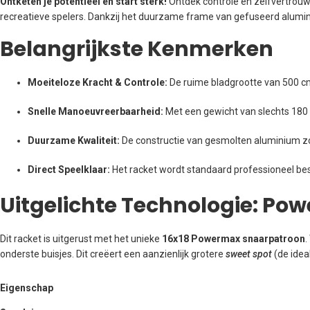
Ontketen je potentieel en start sterk!
Ontdek controle en zelfvertrouwe
recreatieve spelers. Dankzij het duurzame frame van gefuseerd aluminiu
Belangrijkste Kenmerken
Moeiteloze Kracht & Controle:
De ruime bladgrootte van 500 c
Snelle Manoeuvreerbaarheid:
Met een gewicht van slechts 180 g
Duurzame Kwaliteit:
De constructie van gesmolten aluminium zorg
Direct Speelklaar:
Het racket wordt standaard professioneel bes
Uitgelichte Technologie: Po
Dit racket is uitgerust met het unieke
16x18 Powermax snaarpatroon
.
onderste buisjes. Dit creëert een aanzienlijk grotere
sweet spot
(de idea
Eigenschap