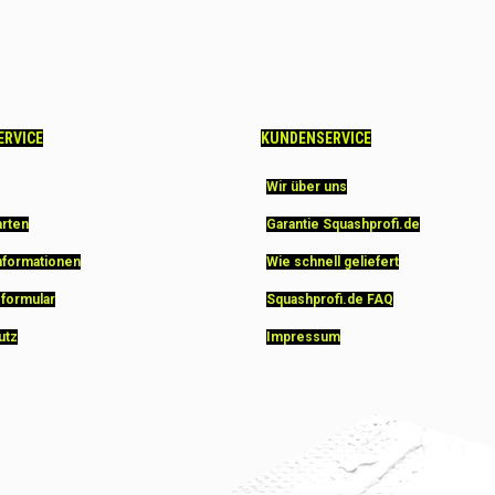
ERVICE
KUNDENSERVICE
Wir über uns
arten
Garantie Squashprofi.de
nformationen
Wie schnell geliefert
sformular
Squashprofi.de FAQ
utz
Impressum