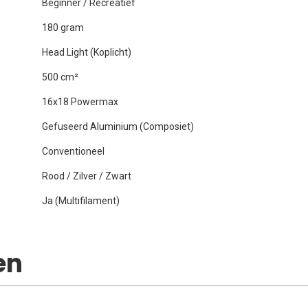
Beginner / Recreatief
180 gram
Head Light (Koplicht)
500 cm²
16x18 Powermax
Gefuseerd Aluminium (Composiet)
Conventioneel
Rood / Zilver / Zwart
Ja (Multifilament)
en