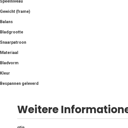
Speelniveau
Gewicht (frame)
Balans
Bladgrootte
Snaarpatroon
Materiaal
Bladvorm
Kleur
Bespannen geleverd
Weitere Information
Weitere
gtin