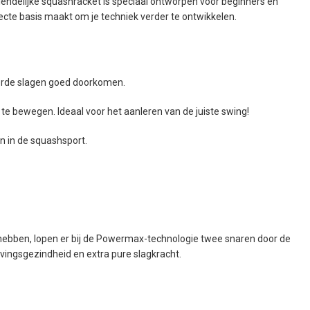
riendelijke squashracket is speciaal ontworpen voor beginners en
ecte basis maakt om je techniek verder te ontwikkelen.
eerde slagen goed doorkomen.
 te bewegen. Ideaal voor het aanleren van de juiste swing!
n in de squashsport.
e hebben, lopen er bij de Powermax-technologie twee snaren door de
vingsgezindheid en extra pure slagkracht.