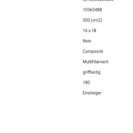
10365488
500 (cm2)
16 x 18
Nein
Composite
MultiFilament
grifflastig
180
Einsteiger