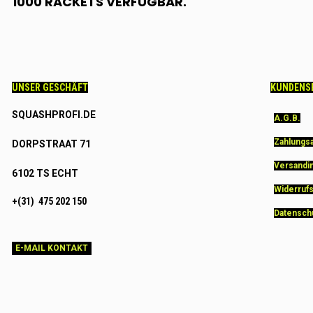
1000 RACKETS VERFÜGBAR.
UNSER GESCHÄFT
KUNDENS
SQUASHPROFI.DE
A.G.B.
Zahlungs
DORPSTRAAT 71
Versandi
6102 TS ECHT
Widerruf
+(31) 475 202 150
Datensch
E-MAIL KONTAKT