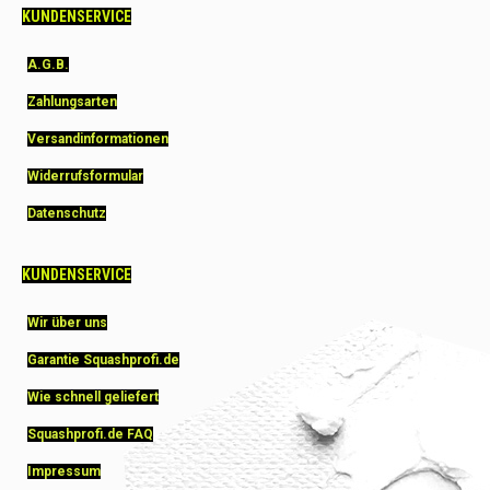
KUNDENSERVICE
A.G.B.
Zahlungsarten
Versandinformationen
Widerrufsformular
Datenschutz
KUNDENSERVICE
Wir über uns
Garantie Squashprofi.de
Wie schnell geliefert
Squashprofi.de FAQ
Impressum