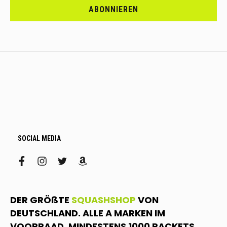
DICH
ABONNIEREN
AN.....
SOCIAL MEDIA
facebook
instagram
twitter
amazon
DER GRÖßTE
SQUASHSHOP
VON
DEUTSCHLAND. ALLE A MARKEN IM
VOORRAAD. MINDESTENS 1000 RACKETS