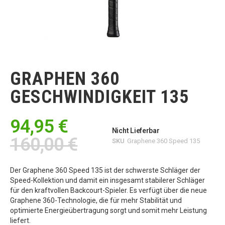
Zum
Anfang
der
GRAPHEN 360
Bildgalerie
springen
GESCHWINDIGKEIT 135
94,95 €
Nicht Lieferbar
160,00 €
SKU
Graphene 360 Speed 135
Der Graphene 360 Speed 135 ist der schwerste Schläger der
Speed-Kollektion und damit ein insgesamt stabilerer Schläger
für den kraftvollen Backcourt-Spieler. Es verfügt über die neue
Graphene 360-Technologie, die für mehr Stabilität und
optimierte Energieübertragung sorgt und somit mehr Leistung
liefert.