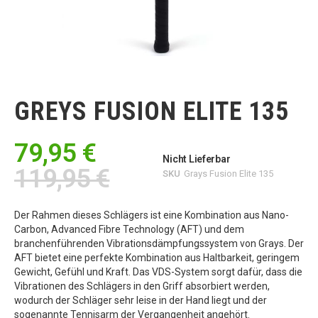
Zum
Anfang
der
GREYS FUSION ELITE 135
Bildgalerie
springen
79,95 €
Nicht Lieferbar
119,95 €
SKU
Grays Fusion Elite 135
Der Rahmen dieses Schlägers ist eine Kombination aus Nano-
Carbon, Advanced Fibre Technology (AFT) und dem
branchenführenden Vibrationsdämpfungssystem von Grays. Der
AFT bietet eine perfekte Kombination aus Haltbarkeit, geringem
Gewicht, Gefühl und Kraft. Das VDS-System sorgt dafür, dass die
Vibrationen des Schlägers in den Griff absorbiert werden,
wodurch der Schläger sehr leise in der Hand liegt und der
sogenannte Tennisarm der Vergangenheit angehört.