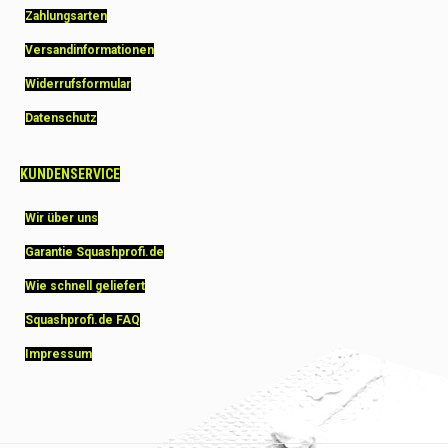
Zahlungsarten
Versandinformationen
Widerrufsformular
Datenschutz
KUNDENSERVICE
Wir über uns
Garantie Squashprofi.de
Wie schnell geliefert
Squashprofi.de FAQ
Impressum