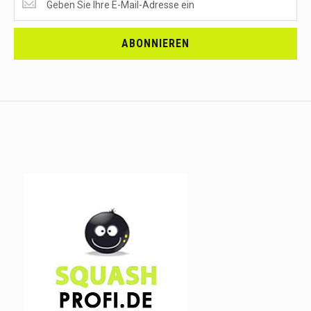
EMPFANGEN?
<br>MELDE
DICH
ABONNIEREN
AN.....