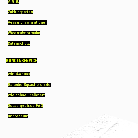
A.G.B.
Zahlungsarten
Versandinformationen
Widerrufsformular
Datenschutz
KUNDENSERVICE
Wir über uns
Garantie Squashprofi.de
Wie schnell geliefert
Squashprofi.de FAQ
Impressum