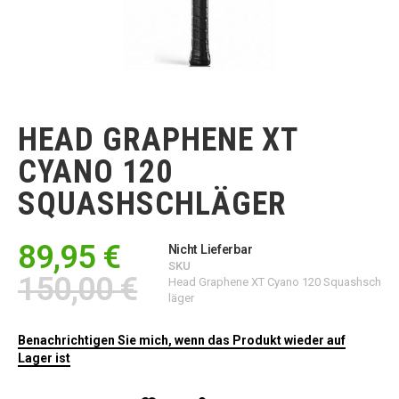
Zum
Anfang
der
HEAD GRAPHENE XT
Bildgalerie
springen
CYANO 120
SQUASHSCHLÄGER
89,95 €
Nicht Lieferbar
SKU
150,00 €
Head Graphene XT Cyano 120 Squashsch
läger
Benachrichtigen Sie mich, wenn das Produkt wieder auf
Lager ist