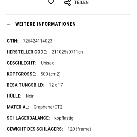
TEILEN
WEITERE INFORMATIONEN
726424114023
211025s0711cn
Unisex
500 (cm2)
12 x 17
Nein
Graphene/CT2
kopflastig
120 (frame)