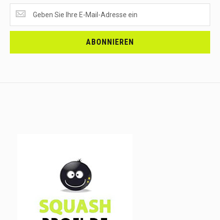
SUPERANGEBOTE
EMPFANGEN?
<br>MELDE
DICH
ABONNIEREN
AN.....