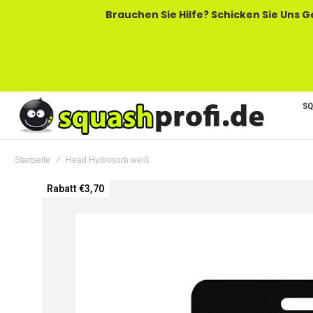
Brauchen Sie Hilfe? Schicken Sie Uns Gerne Eine
SQ
Startseite
Head Hydrosorb weiß
Zum
Rabatt €3,70
Ende
der
Bildgalerie
springen