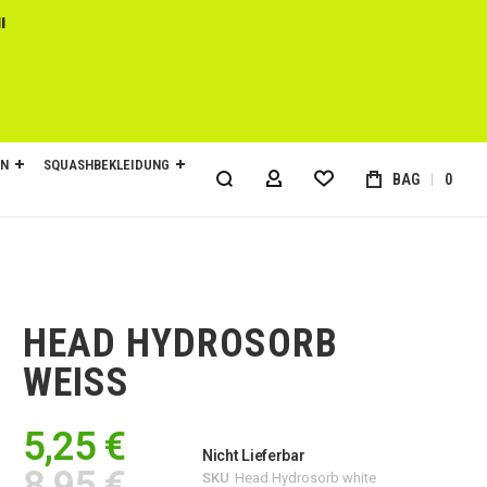
l
EN
SQUASHBEKLEIDUNG
BAG
0
MY ACCOUNT
HEAD HYDROSORB
WEISS
5,25 €
Nicht Lieferbar
8,95 €
SKU
Head Hydrosorb white