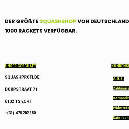
DER GRÖßTE
SQUASHSHOP
VON DEUTSCHLAND.
1000 RACKETS VERFÜGBAR.
UNSER GESCHÄFT
KUNDENS
SQUASHPROFI.DE
A.G.B.
Zahlungs
DORPSTRAAT 71
Versandi
6102 TS ECHT
Widerruf
+(31) 475 202 150
Datensch