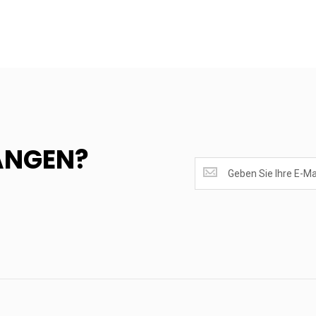
ANGEN?
SUPERANGEBOTE
EMPFANGEN?
<br>MELDE
DICH
AN.....