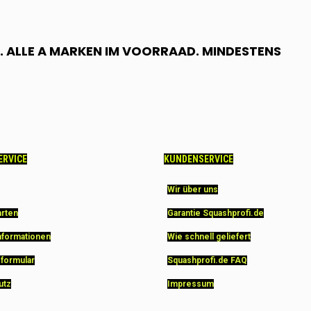
 ALLE A MARKEN IM VOORRAAD. MINDESTENS
ERVICE
KUNDENSERVICE
Wir über uns
arten
Garantie Squashprofi.de
nformationen
Wie schnell geliefert
sformular
Squashprofi.de FAQ
utz
Impressum