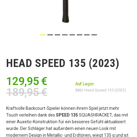
Zum
Anfang
der
HEAD SPEED 135 (2023)
Bildgalerie
springen
129,95 €
Auf Lager
189,95 €
SKU
Head Speed 135 (2023)
Kraftvolle Backcourt-Spieler können ihrem Spiel jetzt mehr
Touch verleihen dank des
SPEED 135
SQUASHRACKET, das mit
einer Auxetic-Konstruktion für ein besseres Gefühl aktualisiert
wurde. Der Schläger hat außerdem einen neuen Look mit
modernem Design in Metallic- und Erdtönen, wiegt 135 g und ist