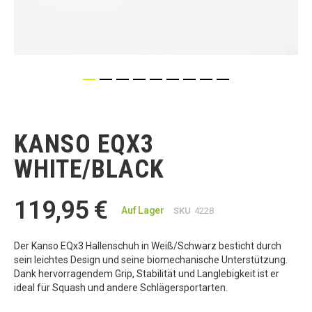
Zum
Anfang
der
KANSO EQX3
Bildgalerie
springen
WHITE/BLACK
119,95 €
Auf Lager
SKU
4228
Der Kanso EQx3 Hallenschuh in Weiß/Schwarz besticht durch
sein leichtes Design und seine biomechanische Unterstützung.
Dank hervorragendem Grip, Stabilität und Langlebigkeit ist er
ideal für Squash und andere Schlägersportarten.