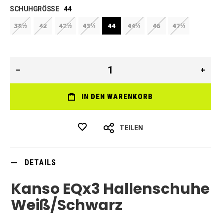
SCHUHGRÖSSE
44
38⅔
42
42⅔
43⅓
44
44⅔
46
47⅓
IN DEN WARENKORB
TEILEN
DETAILS
Kanso EQx3 Hallenschuhe
Weiß/Schwarz