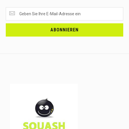
SUPERANGEBOTE
EMPFANGEN?
<br>MELDE
DICH
ABONNIEREN
AN.....