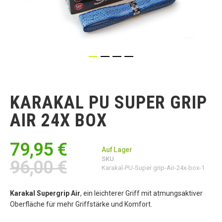
Zum
Anfang
der
KARAKAL PU SUPER GRIP
Bildgalerie
springen
AIR 24X BOX
79,95 €
Auf Lager
SKU
96,00 €
Karakal-PU-Super grip-Air-24x-box-1
Karakal Supergrip Air
, ein leichterer Griff mit atmungsaktiver
Oberfläche für mehr Griffstärke und Komfort.