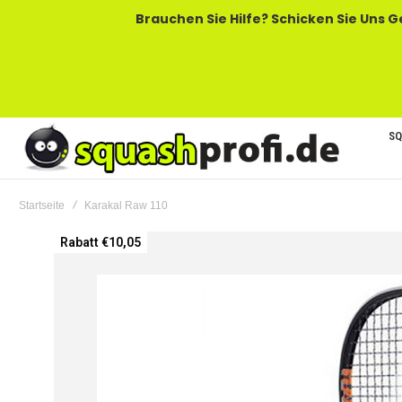
Brauchen Sie Hilfe? Schicken Sie Uns Gerne Eine
SQ
Startseite
Karakal Raw 110
Zum
Rabatt €10,05
Ende
der
Bildgalerie
springen