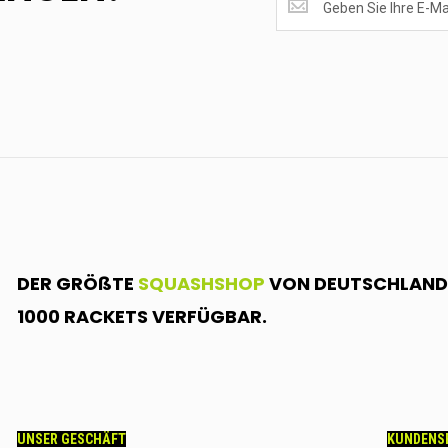
EMPFANGEN?
<br>MELDE
DICH
AN.....
DER GRÖßTE
SQUASHSHOP
VON DEUTSCHLAND.
1000 RACKETS VERFÜGBAR.
UNSER GESCHÄFT
KUNDENS