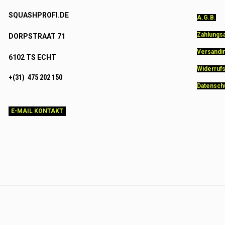
SQUASHPROFI.DE
A.G.B.
Zahlungs
DORPSTRAAT 71
Versandi
6102 TS ECHT
Widerruf
+(31) 475 202 150
Datensch
E-MAIL KONTAKT