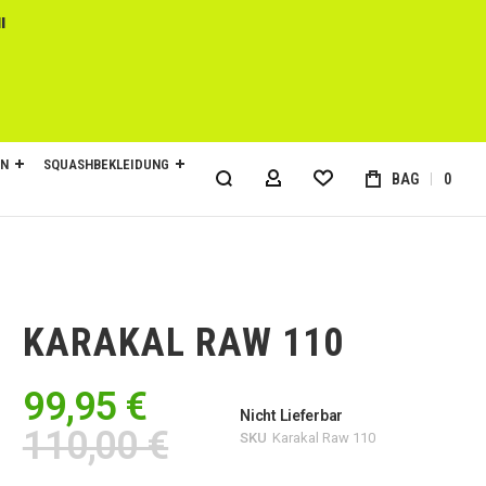
l
EN
SQUASHBEKLEIDUNG
BAG
0
MY ACCOUNT
KARAKAL RAW 110
99,95 €
Nicht Lieferbar
110,00 €
SKU
Karakal Raw 110