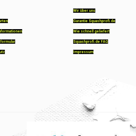
Wir über uns
arten
Garantie Squashprofi.de
nformationen
Wie schnell geliefert
sformular
Squashprofi.de FAQ
utz
Impressum