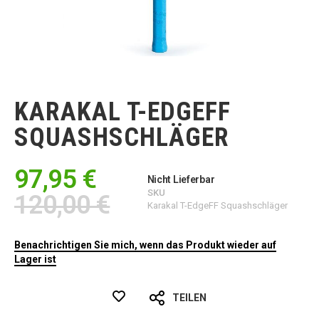
Zum
Anfang
der
KARAKAL T-EDGEFF
Bildgalerie
springen
SQUASHSCHLÄGER
97,95 €
Nicht Lieferbar
SKU
120,00 €
Karakal T-EdgeFF Squashschläger
Benachrichtigen Sie mich, wenn das Produkt wieder auf
Lager ist
TEILEN