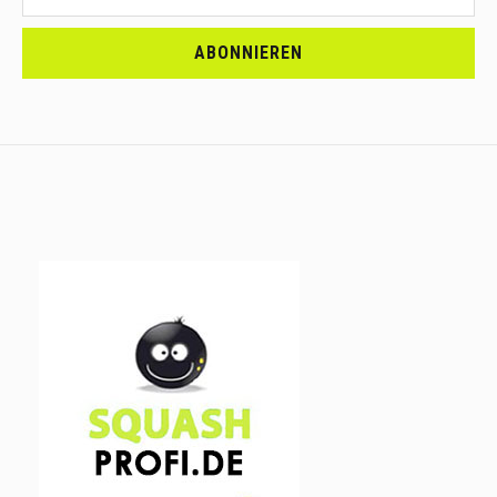
<br>MELDE
DICH
ABONNIEREN
AN.....