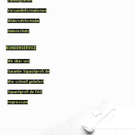
Zahlungsarten
Versandinformationen
Widerrufsformular
Datenschutz
KUNDENSERVICE
Wir über uns
Garantie Squashprofi.de
Wie schnell geliefert
Squashprofi.de FAQ
Impressum