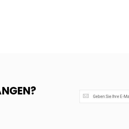
ANGEN?
SUPERANGEBOTE
EMPFANGEN?
<br>MELDE
DICH
AN.....