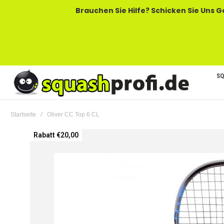
Brauchen Sie Hilfe? Schicken Sie Uns Gerne Eine
SQ
Startseite
Oliver CC Top 6 CL
Zum
Rabatt €20,00
Ende
der
Bildgalerie
springen