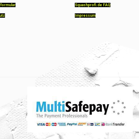
sformular
Squashprofi.de FAQ
utz
Impressum