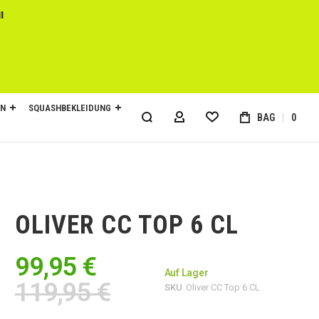
l
EN
SQUASHBEKLEIDUNG
BAG
0
MY ACCOUNT
OLIVER CC TOP 6 CL
99,95 €
Auf Lager
119,95 €
SKU
Oliver CC Top 6 CL