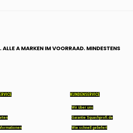
 ALLE A MARKEN IM VOORRAAD. MINDESTENS
ERVICE
KUNDENSERVICE
Wir über uns
arten
Garantie Squashprofi.de
nformationen
Wie schnell geliefert