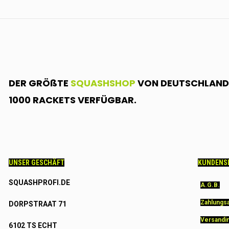
DER GRÖßTE
SQUASHSHOP
VON DEUTSCHLAND.
1000 RACKETS VERFÜGBAR.
UNSER GESCHÄFT
KUNDENS
SQUASHPROFI.DE
A.G.B.
Zahlungs
DORPSTRAAT 71
Versandi
6102 TS ECHT