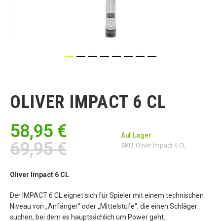
Zum
Anfang
der
OLIVER IMPACT 6 CL
Bildgalerie
springen
58,95 €
Auf Lager
69,95 €
SKU
Oliver Impact 6 CL
Oliver Impact 6 CL
Der IMPACT 6 CL eignet sich für Spieler mit einem technischen
Niveau von „Anfänger“ oder „Mittelstufe“, die einen Schläger
suchen, bei dem es hauptsächlich um Power geht.