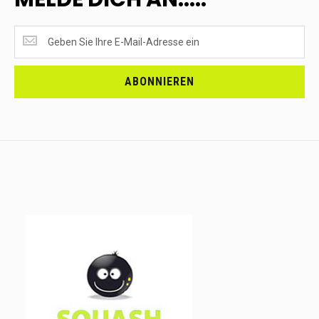
SUPERANGEBOTE
EMPFANGEN?
<br>MELDE
DICH
ABONNIEREN
AN.....