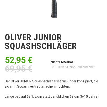
Zum
Anfang
der
OLIVER JUNIOR
Bildgalerie
springen
SQUASHSCHLÄGER
52,95 €
Nicht Lieferbar
69,95 €
SKU
Oliver Junior Squashracket
Der Oliver JUNIOR Squashschläger ist für Kinder konzipiert, die
sich mit Squash vertraut machen möchten.
Länge beträgt 63 1/2 cm statt der üblichen 68 cm (6-10 Jahre)