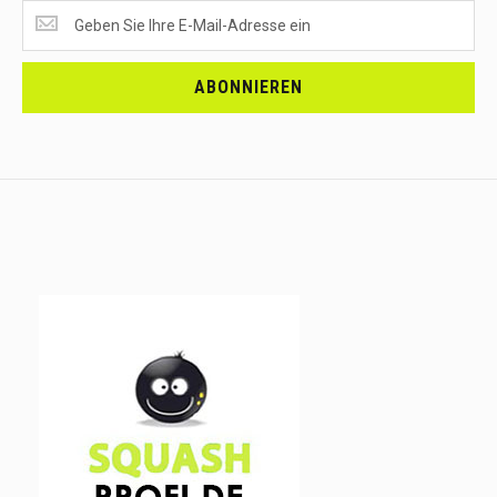
SUPERANGEBOTE
EMPFANGEN?
<br>MELDE
DICH
ABONNIEREN
AN.....