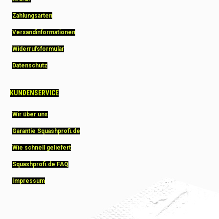
Zahlungsarten
Versandinformationen
Widerrufsformular
Datenschutz
KUNDENSERVICE
Wir über uns
Garantie Squashprofi.de
Wie schnell geliefert
Squashprofi.de FAQ
Impressum