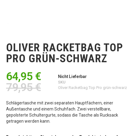
Zum
Anfang
der
OLIVER RACKETBAG TOP
Bildgalerie
springen
PRO GRÜN-SCHWARZ
64,95 €
Nicht Lieferbar
SKU
79,95 €
Oliver Racketbag Top Pro grün-schwarz
Schlägertasche mit zwei separaten Hauptfächern, einer
Außentasche und einem Schuhfach. Zwei verstellbare,
gepolsterte Schultergurte, sodass die Tasche als Rucksack
getragen werden kann.