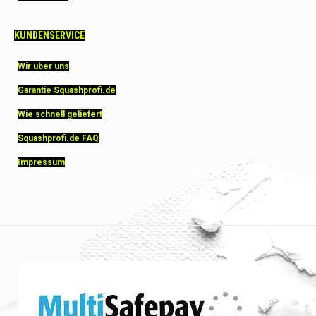
KUNDENSERVICE
Wir über uns
Garantie Squashprofi.de
Wie schnell geliefert
Squashprofi.de FAQ
Impressum