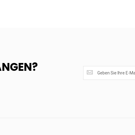
ANGEN?
SUPERANGEBOTE
EMPFANGEN?
<br>MELDE
DICH
AN.....