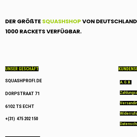
DER GRÖßTE
SQUASHSHOP
VON DEUTSCHLAND.
1000 RACKETS VERFÜGBAR.
UNSER GESCHÄFT
KUNDENS
SQUASHPROFI.DE
A.G.B.
Zahlungs
DORPSTRAAT 71
Versandi
6102 TS ECHT
Widerruf
+(31) 475 202 150
Datensch