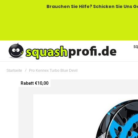
Brauchen Sie Hilfe? Schicken Sie Uns Gerne Eine
SQ
Startseite
Pro Kennex Turbo Blue Devil
Zum
Rabatt €10,00
Ende
der
Bildgalerie
springen