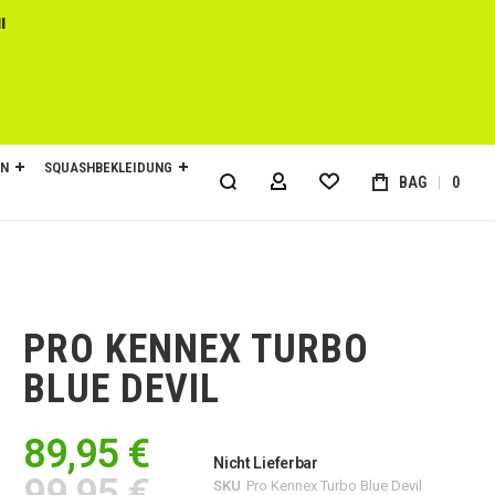
l
EN
SQUASHBEKLEIDUNG
BAG
0
MY ACCOUNT
PRO KENNEX TURBO
BLUE DEVIL
89,95 €
Nicht Lieferbar
99,95 €
SKU
Pro Kennex Turbo Blue Devil