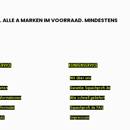
 ALLE A MARKEN IM VOORRAAD. MINDESTENS
ERVICE
KUNDENSERVICE
Wir über uns
arten
Garantie Squashprofi.de
nformationen
Wie schnell geliefert
sformular
Squashprofi.de FAQ
utz
Impressum