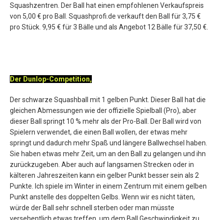
Squashzentren. Der Ball hat einen empfohlenen Verkaufspreis
von 5,00 € pro Ball. Squashprofi.de verkauft den Ball für 3,75 €
pro Stück. 9,95 € für 3 Bälle und als Angebot 12 Bälle für 37,50 €.
Der Dunlop-Competition,
Der schwarze Squashball mit 1 gelben Punkt. Dieser Ball hat die
gleichen Abmessungen wie der offizielle Spielball (Pro), aber
dieser Ball springt 10 % mehr als der Pro-Ball. Der Ball wird von
Spielern verwendet, die einen Ball wollen, der etwas mehr
springt und dadurch mehr Spaß und längere Ballwechsel haben.
Sie haben etwas mehr Zeit, um an den Ball zu gelangen und ihn
zurückzugeben. Aber auch auf langsamen Strecken oder in
kälteren Jahreszeiten kann ein gelber Punkt besser sein als 2
Punkte. Ich spiele im Winter in einem Zentrum mit einem gelben
Punkt anstelle des doppelten Gelbs. Wenn wir es nicht täten,
würde der Ball sehr schnell sterben oder man müsste
versehentlich etwas treffen, um dem Ball Geschwindigkeit zu