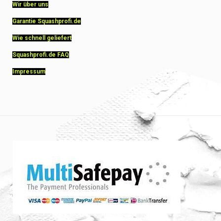
Wir über uns
Garantie Squashprofi.de
Wie schnell geliefert
Squashprofi.de FAQ
Impressum