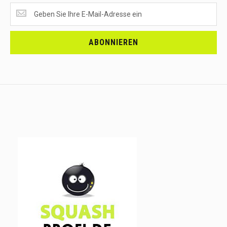
SUPERANGEBOTE
EMPFANGEN?
<br>MELDE
DICH
ABONNIEREN
AN.....