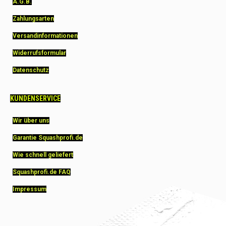
A.G.B.
Zahlungsarten
Versandinformationen
Widerrufsformular
Datenschutz
KUNDENSERVICE
Wir über uns
Garantie Squashprofi.de
Wie schnell geliefert
Squashprofi.de FAQ
Impressum