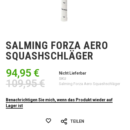
Zum
Anfang
der
SALMING FORZA AERO
Bildgalerie
springen
SQUASHSCHLÄGER
94,95 €
Nicht Lieferbar
SKU
109,95 €
Salming Forza Aero Squashschläger
Benachrichtigen Sie mich, wenn das Produkt wieder auf
Lager ist
TEILEN