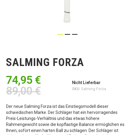
Zum
Anfang
der
SALMING FORZA
Bildgalerie
springen
74,95 €
Nicht Lieferbar
89,00 €
SKU
Salming Forza
Der neue Salming Forza ist das Einstiegsmodell dieser
schwedischen Marke. Der Schläger hat ein hervorragendes
Preis-Leistungs-Verhältnis und das etwas höhere
Rahmengewicht sowie die kopflastige Balance ermöglichen es
Ihnen, sofort einen harten Ball zu schlagen. Der Schläger ist