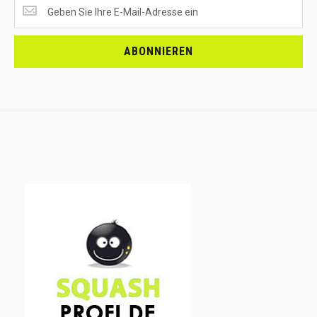
SUPERANGEBOTE
EMPFANGEN?
<br>MELDE
DICH
ABONNIEREN
AN.....