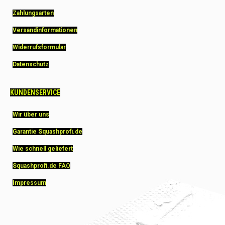
Zahlungsarten
Versandinformationen
Widerrufsformular
Datenschutz
KUNDENSERVICE
Wir über uns
Garantie Squashprofi.de
Wie schnell geliefert
Squashprofi.de FAQ
Impressum