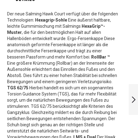
Der neue Salming Hawk Court verfügt über die folgenden
Technologien:
Hexagrip-Sohle
Eine äußerst haltbare,
leichte Gummimischung mit Salmings
HexaGrip™-
Muster
, die für den bestmöglichen Halt auf allen
Hallenböden entwickelt wurde. Ergo-Fersenkappe Diese
anatomisch geformte Fersenkappe ist länger als die
durchschnittliche Fersenkappe und trägt zu einer
besseren Passform und mehr Komfort bei.
RollBar ™
Eine größere Krümmung (Rollbar) an der Innenseite der
Außensohle erleichtert das Einrollen des Fußes und den
Abstoß. Dies führt zu einer hohen Stabilität bei schnellen
Bewegungen und einem geringeren Verletzungsrisiko.
SALMING HAWK
TGS 62/75
Hierbei handelt es sich um ein sogenanntes
COURT POSEIDON
Torsion Guidance System (TGS), das für mehr Flexibilität
BLUE ACHTEN SIE
sorgt, um die natürlichen Bewegungen des Fußes zu
AUF IHRE
stimulieren. TGS 62/75 berücksichtigt alle Kriterien des
SCHUHGRÖSSE!!
Gangzyklus. Gleichzeitig mildert es die durch Reibung bei
WEITER
seitlichen Bewegungen entstehenden Spannungen. Der
Schuh biegt sich genau an der richtigen Stelle und
unterstützt die natürlichen Seitwärts- und
Vorwärtsbewegungen des Fußes.
LMS + Dual
Der Hawk