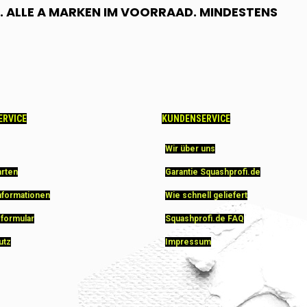
 ALLE A MARKEN IM VOORRAAD. MINDESTENS
ERVICE
KUNDENSERVICE
Wir über uns
arten
Garantie Squashprofi.de
nformationen
Wie schnell geliefert
sformular
Squashprofi.de FAQ
utz
Impressum