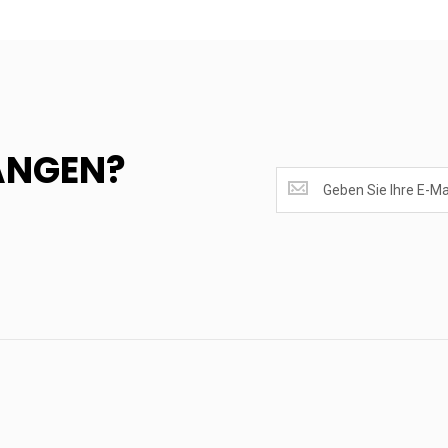
ANGEN?
SUPERANGEBOTE
EMPFANGEN?
<br>MELDE
DICH
AN.....