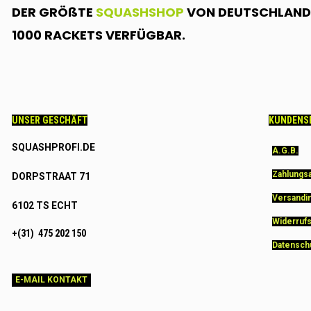
DER GRÖßTE
SQUASHSHOP
VON DEUTSCHLAND.
1000 RACKETS VERFÜGBAR.
UNSER GESCHÄFT
KUNDENS
SQUASHPROFI.DE
A.G.B.
Zahlungs
DORPSTRAAT 71
Versandi
6102 TS ECHT
Widerruf
+(31) 475 202 150
Datensch
E-MAIL KONTAKT