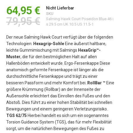
64,95 €
Nicht Lieferbar
SKU
79,95 €
Salming Hawk Court Poseidon Blue-46 i
s 29.5 cm UK 10.5 US 11.5-1
Der neue Salming Hawk Court verfügt über die folgenden
Technologien:
Hexagrip-Sohle
Eine äußerst haltbare,
leichte Gummimischung mit Salmings
HexaGrip™-
Muster
, die für den bestmöglichen Halt auf allen
Hallenböden entwickelt wurde. Ergo-Fersenkappe Diese
anatomisch geformte Fersenkappe ist länger als die
durchschnittliche Fersenkappe und trägt zu einer
besseren Passform und mehr Komfort bei.
RollBar ™
Eine
größere Krümmung (Rollbar) an der Innenseite der
Außensohle erleichtert das Einrollen des Fußes und den
Abstoß. Dies führt zu einer hohen Stabilität bei schnellen
Bewegungen und einem geringeren Verletzungsrisiko.
TGS 62/75
Hierbei handelt es sich um ein sogenanntes
Torsion Guidance System (TGS), das für mehr Flexibilität
sorgt, um die natürlichen Bewegungen des Fußes zu