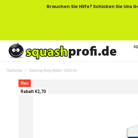
Brauchen Sie Hilfe? Schicken Sie Uns Gerne Eine
SQ
Startseite
Salming King Bidon 1000 ml.
Zum
Neu
Ende
Rabatt €2,70
der
Bildgalerie
springen