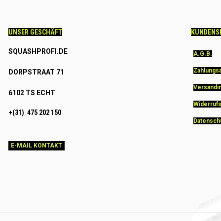
UNSER GESCHÄFT
KUNDENS
SQUASHPROFI.DE
A.G.B.
Zahlungs
DORPSTRAAT 71
Versandi
6102 TS ECHT
Widerruf
+(31) 475 202 150
Datensch
E-MAIL KONTAKT