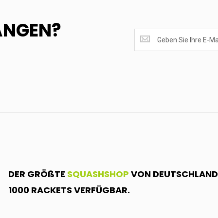
ANGEN?
SUPERANGEBOTE
EMPFANGEN?
<br>MELDE
DICH
AN.....
DER GRÖßTE
SQUASHSHOP
VON DEUTSCHLAND.
1000 RACKETS VERFÜGBAR.