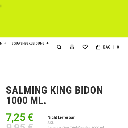
l
EN
SQUASHBEKLEIDUNG
BAG
0
MY ACCOUNT
SALMING KING BIDON
1000 ML.
7,25 €
Nicht Lieferbar
SKU
9,95 €
Salming King Trinkflasche 1000 ml.