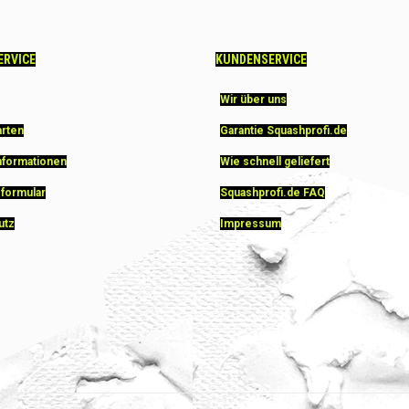
ERVICE
KUNDENSERVICE
Wir über uns
arten
Garantie Squashprofi.de
nformationen
Wie schnell geliefert
sformular
Squashprofi.de FAQ
utz
Impressum