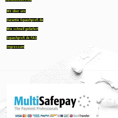
Wir über uns
Garantie Squashprofi.de
Wie schnell geliefert
Squashprofi.de FAQ
Impressum