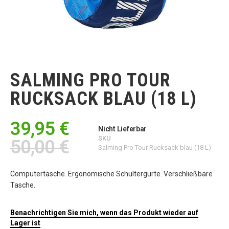
Zum
Anfang
der
SALMING PRO TOUR
Bildgalerie
springen
RUCKSACK BLAU (18 L)
39,95 €
Nicht Lieferbar
SKU
50,00 €
Salming Pro Tour Rucksack blau (18 L)
Computertasche. Ergonomische Schultergurte. Verschließbare
Tasche.
Benachrichtigen Sie mich, wenn das Produkt wieder auf
Lager ist