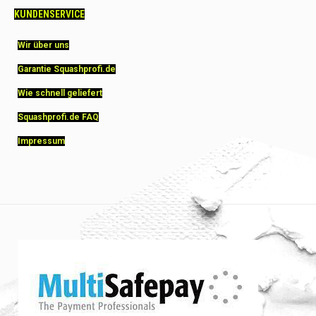
KUNDENSERVICE
Wir über uns
Garantie Squashprofi.de
Wie schnell geliefert
Squashprofi.de FAQ
Impressum