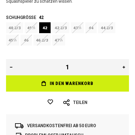
Squashspieler zu schätzen wissen.
SCHUHGRÖSSE
42
40 2/3
41⅓
42
42 2/3
43⅓
44
44 2/3
45⅓
46
46 2/3
47⅓
IN DEN WARENKORB
TEILEN
VERSANDKOSTENFREI AB 50 EURO