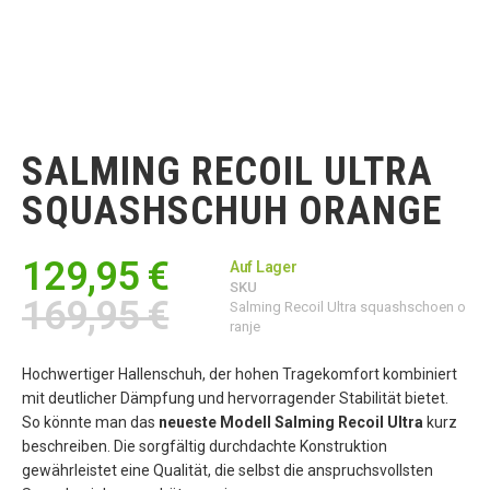
Zum
Anfang
der
SALMING RECOIL ULTRA
Bildgalerie
springen
SQUASHSCHUH ORANGE
129,95 €
Auf Lager
SKU
169,95 €
Salming Recoil Ultra squashschoen o
ranje
Hochwertiger Hallenschuh, der hohen Tragekomfort kombiniert
mit deutlicher Dämpfung und hervorragender Stabilität bietet.
So könnte man das
neueste Modell Salming Recoil Ultra
kurz
beschreiben. Die sorgfältig durchdachte Konstruktion
gewährleistet eine Qualität, die selbst die anspruchsvollsten