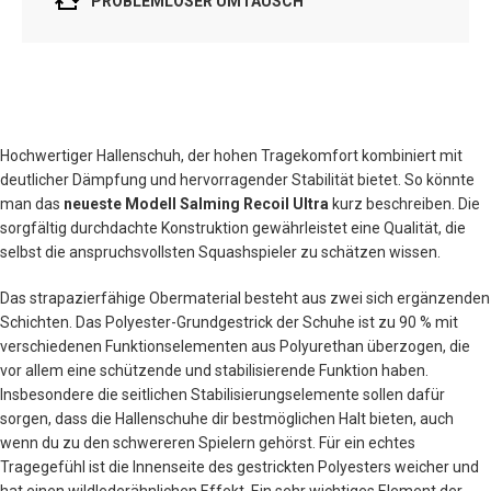
PROBLEMLOSER UMTAUSCH
Hochwertiger Hallenschuh, der hohen Tragekomfort kombiniert mit
deutlicher Dämpfung und hervorragender Stabilität bietet. So könnte
man das
neueste Modell Salming Recoil Ultra
kurz beschreiben. Die
sorgfältig durchdachte Konstruktion gewährleistet eine Qualität, die
selbst die anspruchsvollsten Squashspieler zu schätzen wissen.
Das strapazierfähige Obermaterial besteht aus zwei sich ergänzenden
Schichten. Das Polyester-Grundgestrick der Schuhe ist zu 90 % mit
verschiedenen Funktionselementen aus Polyurethan überzogen, die
vor allem eine schützende und stabilisierende Funktion haben.
Insbesondere die seitlichen Stabilisierungselemente sollen dafür
sorgen, dass die Hallenschuhe dir bestmöglichen Halt bieten, auch
wenn du zu den schwereren Spielern gehörst. Für ein echtes
Tragegefühl ist die Innenseite des gestrickten Polyesters weicher und
hat einen wildlederähnlichen Effekt. Ein sehr wichtiges Element der