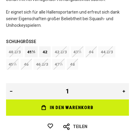
Er eignet sich für alle Hallensportarten und erfreut sich dank
seiner Eigenschaften großer Beliebtheit bei Squash- und
Unihockeyspielern.
SCHUHGRÖSSE
40 2/3
41⅓
42
42 2/3
43⅓
44
44 2/3
45⅓
46
46 2/3
47⅓
48
IN DEN WARENKORB
TEILEN