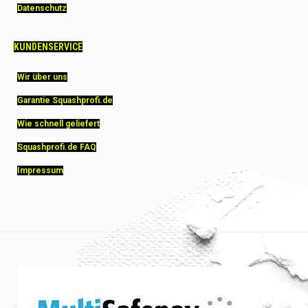
Datenschutz
KUNDENSERVICE
Wir über uns
Garantie Squashprofi.de
Wie schnell geliefert
Squashprofi.de FAQ
Impressum