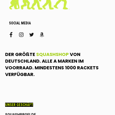
SOCIAL MEDIA
facebook
instagram
twitter
amazon
DER GRÖßTE
SQUASHSHOP
VON
DEUTSCHLAND. ALLE A MARKEN IM
VOORRAAD. MINDESTENS 1000 RACKETS
VERFÜGBAR.
UNSER GESCHÄFT
SQUASHPROFI.DE