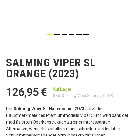
Zum
Anfang
der
SALMING VIPER SL
Bildgalerie
springen
ORANGE (2023)
126,95 €
Auf Lager
SKU
Salming Viper SL oranje 2023
Der
Salming Viper SL Hallenschuh 2023
nutzt die
Hauptmerkmale des Premiummodells Viper 5 und wird dank der
modifizierten Oberkonstruktion zu einer interessanten
Alternative, wenn Sie vor allem einen schnellen und leichten
Schuh mit hervorragender Atmungsaktivität suchen.