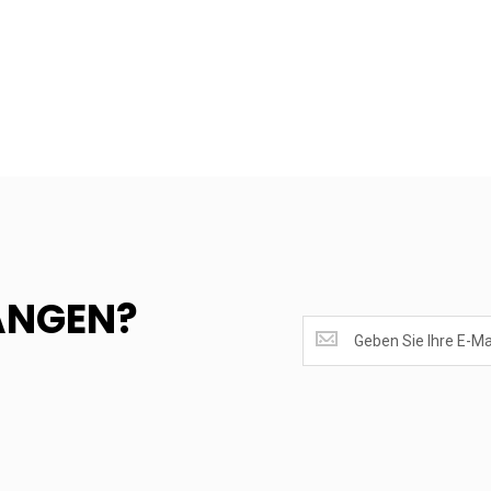
ANGEN?
SUPERANGEBOTE
EMPFANGEN?
<br>MELDE
DICH
AN.....