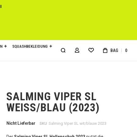
l
EN
SQUASHBEKLEIDUNG
BAG
0
MY ACCOUNT
SALMING VIPER SL
WEISS/BLAU (2023)
Nicht Lieferbar
SKU
Salming Viper SL wit/blauw 2023
Der
Salming Viper SL Hallenschuh 2023
nutzt die