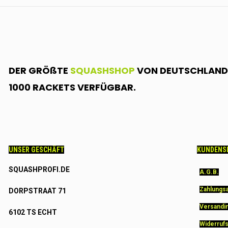
DER GRÖßTE
SQUASHSHOP
VON DEUTSCHLAND.
1000 RACKETS VERFÜGBAR.
UNSER GESCHÄFT
KUNDENS
SQUASHPROFI.DE
A.G.B.
Zahlungs
DORPSTRAAT 71
Versandi
6102 TS ECHT
Widerruf