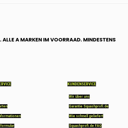
 ALLE A MARKEN IM VOORRAAD. MINDESTENS
ERVICE
KUNDENSERVICE
Wir über uns
arten
Garantie Squashprofi.de
nformationen
Wie schnell geliefert
sformular
Squashprofi.de FAQ