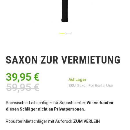
Zum
Anfang
der
SAXON ZUR VERMIETUNG
Bildgalerie
springen
39,95 €
Auf Lager
59,95 €
SKU
Saxon For Rental Use
Sächsischer Leihschläger für Squashcenter.
Wir verkaufen
diesen Schläger nicht an Privatpersonen.
Robuster Mietschläger mit Aufdruck
ZUM VERLEIH