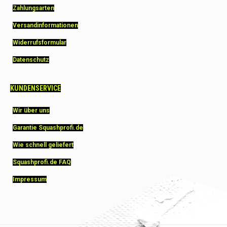
Zahlungsarten
Versandinformationen
Widerrufsformular
Datenschutz
KUNDENSERVICE
Wir über uns
Garantie Squashprofi.de
Wie schnell geliefert
Squashprofi.de FAQ
Impressum