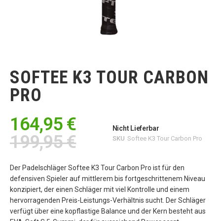
Zum
Anfang
der
SOFTEE K3 TOUR CARBON
Bildgalerie
springen
PRO
164,95 €
Nicht Lieferbar
199,95 €
SKU
Softee K3 Tour Carbon Pro
Der Padelschläger Softee K3 Tour Carbon Pro ist für den
defensiven Spieler auf mittlerem bis fortgeschrittenem Niveau
konzipiert, der einen Schläger mit viel Kontrolle und einem
hervorragenden Preis-Leistungs-Verhältnis sucht. Der Schläger
verfügt über eine kopflastige Balance und der Kern besteht aus