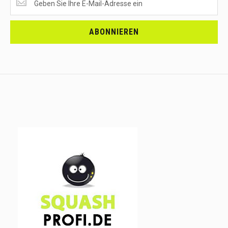
EMPFANGEN?
<br>MELDE
DICH
ABONNIEREN
AN.....