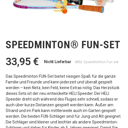
Zum
Anfang
der
SPEEDMINTON® FUN-SET
Bildgalerie
springen
33,95 €
Nicht Lieferbar
SKU
Speedminton Fun set
Das Speedminton FUN-Set bietet riesigen Spaß für die ganze
Familie und Freunde und kann jederzeit und überall gespielt
werden – kein Netz, kein Feld, keine Extras nötig. Das Herzstück
dieses Sets ist der neu entwickelte HELI Speeder. Der HELI
Speeder dreht sich während des Fluges sehr schnell, sodass er
auch über kurze Distanzen gespielt werden kann. Außer am
Strand und im Park kann mittlerweile auch im Garten gespielt
werden. Die beiden FUN-Schläger sind für Jung und Alt geeignet.
Die Schläger sind kleiner und leichter als andere Speedminton-
Schläger und daher für Kinder ab 5 Jahren geeignet. Damit Sie