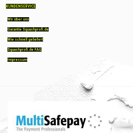
KUNDENSERVICE
Wir über uns
Garantie Squashprofi.de
Wie schnell geliefert
Squashprofi.de FAQ
Impressum