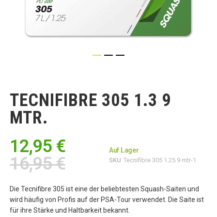
Zum
Anfang
der
TECNIFIBRE 305 1.3 9
Bildgalerie
springen
MTR.
12,95 €
Auf Lager
16,95 €
SKU
Tecnifibre 305 1.25 9 mtr-1
Die Tecnifibre 305 ist eine der beliebtesten Squash-Saiten und
wird häufig von Profis auf der PSA-Tour verwendet. Die Saite ist
für ihre Stärke und Haltbarkeit bekannt.