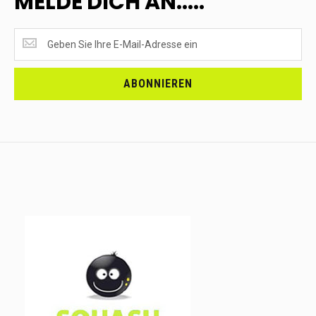
MELDE DICH AN.....
SUPERANGEBOTE
EMPFANGEN?
<br>MELDE
DICH
ABONNIEREN
AN.....