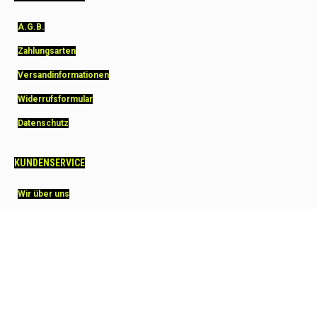
A.G.B.
Zahlungsarten
Versandinformationen
Widerrufsformular
Datenschutz
KUNDENSERVICE
Wir über uns
Garantie Squashprofi.de
Wie schnell geliefert
Squashprofi.de FAQ
Impressum