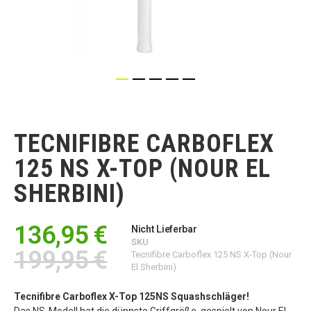
Zum
Anfang
der
TECNIFIBRE CARBOFLEX
Bildgalerie
springen
125 NS X-TOP (NOUR EL
SHERBINI)
136,95 €
Nicht Lieferbar
SKU
199,95 €
Tecnifibre Carboflex 125 NS X-Top (Nour
El Sherbini)
Tecnifibre Carboflex X-Top 125NS Squashschläger!