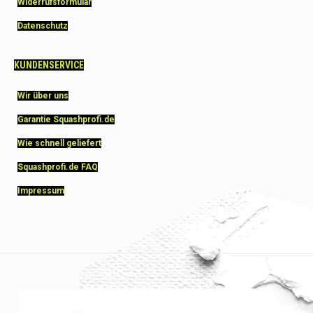
Widerrufsformular
Datenschutz
KUNDENSERVICE
Wir über uns
Garantie Squashprofi.de
Wie schnell geliefert
Squashprofi.de FAQ
Impressum