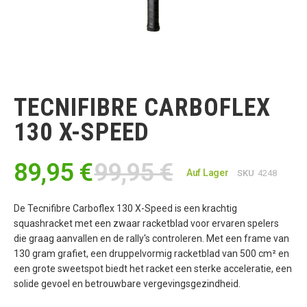
Zum
Anfang
der
TECNIFIBRE CARBOFLEX
Bildgalerie
springen
130 X-SPEED
89,95 €
99,95 €
Auf Lager
SKU
4248
De Tecnifibre Carboflex 130 X-Speed is een krachtig
squashracket met een zwaar racketblad voor ervaren spelers
die graag aanvallen en de rally's controleren. Met een frame van
130 gram grafiet, een druppelvormig racketblad van 500 cm² en
een grote sweetspot biedt het racket een sterke acceleratie, een
solide gevoel en betrouwbare vergevingsgezindheid.