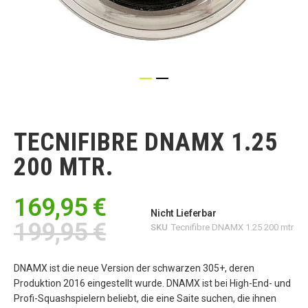
Zum
Anfang
der
TECNIFIBRE DNAMX 1.25
Bildgalerie
springen
200 MTR.
169,95 €
Nicht Lieferbar
199,95 €
SKU
Tecnifibre DNAMX 1.25 200 mtr
DNAMX ist die neue Version der schwarzen 305+, deren
Produktion 2016 eingestellt wurde. DNAMX ist bei High-End- und
Profi-Squashspielern beliebt, die eine Saite suchen, die ihnen